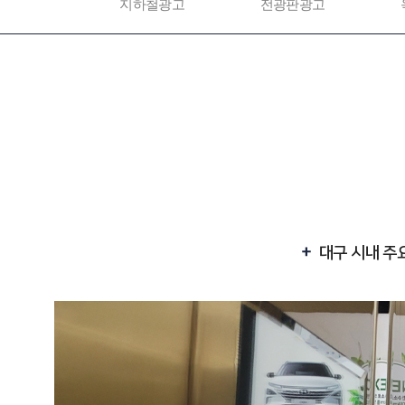
지하철광고
전광판광고
대구 시내 주