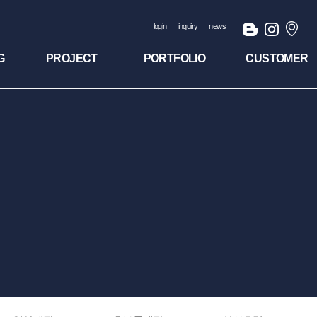
login
inquiry
news
G
PROJECT
PORTFOLIO
CUSTOMER