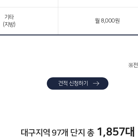
기타
월 8,000원
(지방)
※전
견적 신청하기
1,857대
대구지역 97개 단지 총