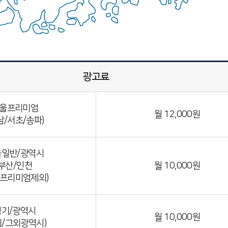
광고료
울프리미엄
월 12,000원
남/서초/송파)
울일반/광역시
부산/인천
월 10,000원
(프리미엄제외)
경기/광역시
월 10,000원
기/그외광역시)