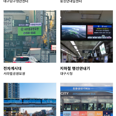
대구남구청년센터
중장년내일센터
전자게시대
지하철 행선안내기
서라벌공원묘원
대구시청