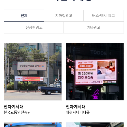
전체
지하철광고
버스·택시 광고
전광판광고
기타광고
전자게시대
전자게시대
한국교통안전공단
대경시니어타운