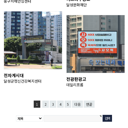
중구치매안심센터
달성문화재단
전자게시대
전광판광고
달성군정신건강복지센터
데일리프롬
1
2
3
4
5
다음
맨끝