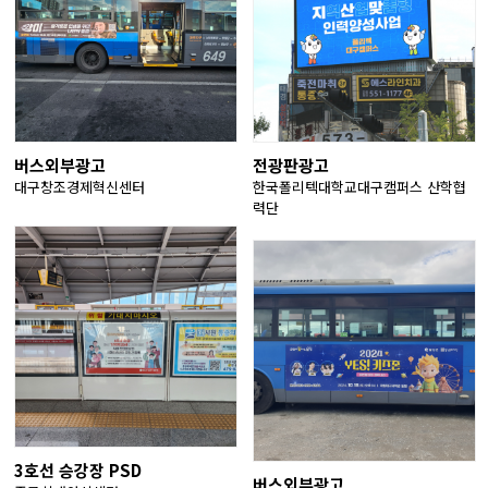
버스외부광고
전광판광고
대구창조경제혁신센터
한국폴리텍대학교대구캠퍼스 산학협
력단
3호선 승강장 PSD
버스외부광고