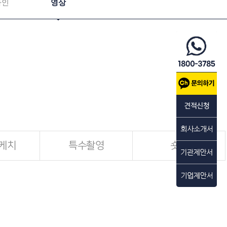
자인
영상
케치
특수촬영
숏폼