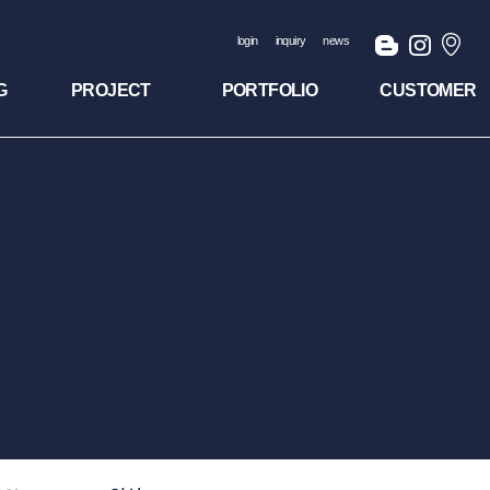
login
inquiry
news
G
PROJECT
PORTFOLIO
CUSTOMER