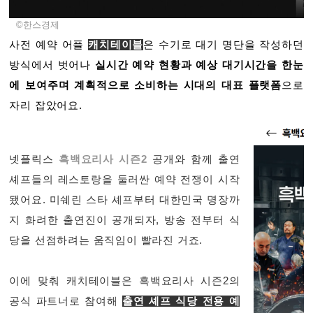
©한스경제
사전 예약 어플
캐치테이블
은 수기로 대기 명단을 작성하던
방식에서 벗어나
실시간 예약 현황과 예상 대기시간을 한눈
에 보여주며 계획적으로 소비하는 시대의 대표 플랫폼
으로
자리 잡았어요.
넷플릭스
흑백요리사 시즌2
공개와 함께 출연
셰프들의 레스토랑을 둘러싼 예약 전쟁이 시작
됐어요.
미쉐린 스타 셰프부터 대한민국 명장까
지 화려한 출연진이 공개되자, 방송 전부터 식
당을 선점하려는 움직임이 빨라진 거죠.
이에 맞춰 캐치테이블은 흑백요리사 시즌2의
공식 파트너로 참여해
출연 셰프 식당 전용 예