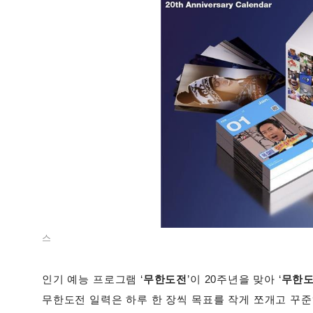
스
인기 예능 프로그램 ‘
무한도전
’이 20주년을 맞아 ‘
무한도
무한도전 일력은 하루 한 장씩 목표를 작게 쪼개고 꾸준