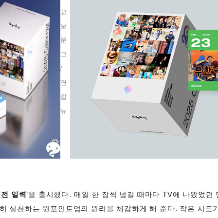
교
보
문
고
/
연
합
뉴
전 일력
’을 출시했다. 매일 한 장씩 넘길 때마다 TV에 나왔었던
히 실천하는 원포인트업의 원리를 체감하게 해 준다. 작은 시도