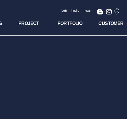
login
inquiry
news
G
PROJECT
PORTFOLIO
CUSTOMER