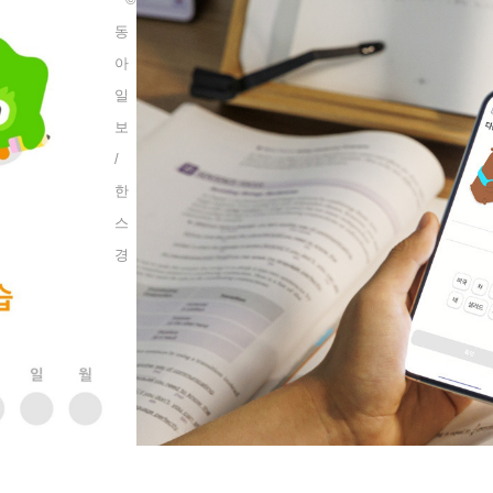
동
아
일
보
/
한
스
경