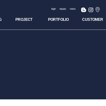
login
inquiry
news
G
PROJECT
PORTFOLIO
CUSTOMER