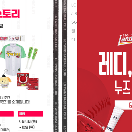
LG
/ S
SG
랜
더