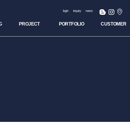
login
inquiry
news
G
PROJECT
PORTFOLIO
CUSTOMER