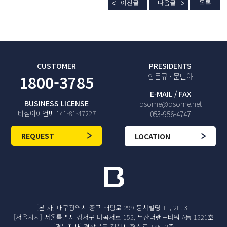
이전글
다음글
목록
CUSTOMER
PRESIDENTS
1800-3785
함돈규 · 문민아
E-MAIL / FAX
BUSINESS LICENSE
bsome@bsome.net
비섬아이앤씨 141-81-47227
053-956-4747
REQUEST
LOCATION
[본 사] 대구광역시 중구 태평로 299 동서빌딩 1F, 2F, 3F
[서울지사] 서울특별시 강서구 마곡서로 152, 두산더랜드타워 A동 1221호
[경북지사] 경상북도 김천시 혁신로 185, 2층