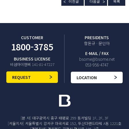
이전글
다음글
목록
CUSTOMER
PRESIDENTS
1800-3785
함돈규 · 문민아
E-MAIL / FAX
BUSINESS LICENSE
bsome@bsome.net
비섬아이앤씨 141-81-47227
053-956-4747
REQUEST
LOCATION
[본 사] 대구광역시 중구 태평로 299 동서빌딩 1F, 2F, 3F
[서울지사] 서울특별시 강서구 마곡서로 152, 두산더랜드타워 A동 1221호
[경북지사] 경상북도 김천시 혁신로 185, 2층