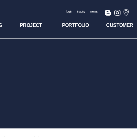
login
inquiry
news
G
PROJECT
PORTFOLIO
CUSTOMER