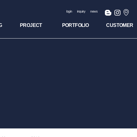
login
inquiry
news
G
PROJECT
PORTFOLIO
CUSTOMER