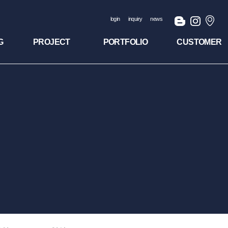
login
inquiry
news
G
PROJECT
PORTFOLIO
CUSTOMER