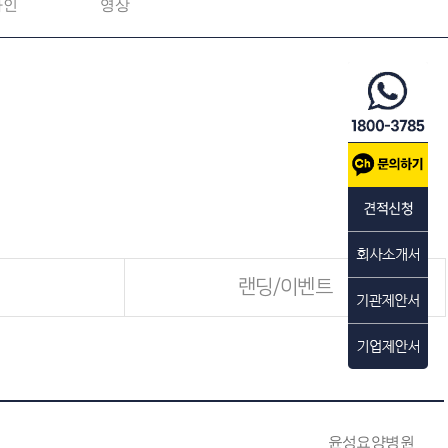
자인
영상
랜딩/이벤트
윤성요양병원