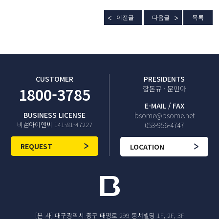
이전글
다음글
목록
CUSTOMER
PRESIDENTS
1800-3785
함돈규 · 문민아
E-MAIL / FAX
BUSINESS LICENSE
bsome@bsome.net
비섬아이앤씨 141-81-47227
053-956-4747
REQUEST
LOCATION
[본 사] 대구광역시 중구 태평로 299 동서빌딩 1F, 2F, 3F