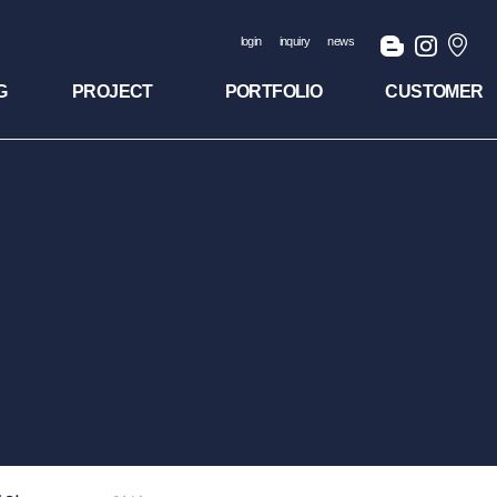
login
inquiry
news
G
PROJECT
PORTFOLIO
CUSTOMER