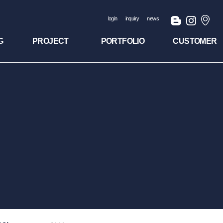
login
inquiry
news
G
PROJECT
PORTFOLIO
CUSTOMER