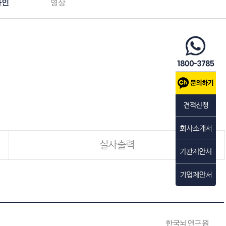
자인
영상
실사출력
한국뇌연구원