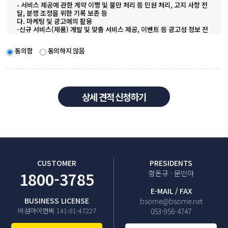
- 서비스 제공에 관한 계약 이행 및 불만 처리 등 민원 처리, 고지 사항 전
달, 분쟁 조정을 위한 기록 보존 등
다. 마케팅 및 광고에의 활용
-신규 서비스(제품) 개발 및 맞춤 서비스 제공, 이벤트 등 광고성 정보 전
달, 물품배송 또는 청구지 등 발송
3. 개인정보의 보유 및 이용기간
동의함
동의하지 않음
가. 계약 또는 청약철회 등에 관한 기록
- 보존 이유 : 전자상거래 등에서의 소비자보호에 관한 법률
- 보존 기간 : 5년
나. 대금결제 및 재화 등의 공급에 관한 기록
- 보존 이유 : 전자상거래 등에서의 소비자보호에 관한 법률
- 보존 기간 : 5년
상세 견적 신청하기
다. 소비자의 불만 또는 분쟁처리에 관한 기록
- 보존 이유 : 전자상거래 등에서의 소비자보호에 관한 법률
- 보존 기간 : 3년
CUSTOMER
PRESIDENTS
1800-3785
함돈규 · 문민아
E-MAIL / FAX
BUSINESS LICENSE
bsome@bsome.net
비섬아이앤씨 141-81-47227
053-956-4747