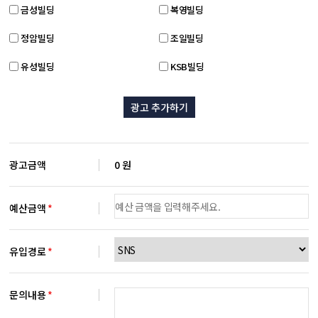
금성빌딩
복영빌딩
정암빌딩
조일빌딩
유성빌딩
KSB빌딩
광고 추가하기
광고금액
0 원
예산금액
*
유입경로
*
문의내용
*