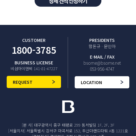
상세 견적 신청하기
다. 소비자의 불만 또는 분쟁처리에 관한 기록
- 보존 이유 : 전자상거래 등에서의 소비자보호에 관한 법률
- 보존 기간 : 3년
CUSTOMER
PRESIDENTS
1800-3785
함돈규 · 문민아
E-MAIL / FAX
BUSINESS LICENSE
bsome@bsome.net
비섬아이앤씨 141-81-47227
053-956-4747
REQUEST
LOCATION
[본 사] 대구광역시 중구 태평로 299 동서빌딩 1F, 2F, 3F
[서울지사] 서울특별시 강서구 마곡서로 152, 두산더랜드타워 A동 1221호