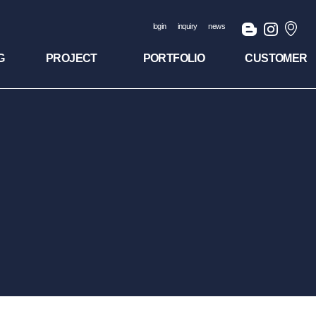
login
inquiry
news
G
PROJECT
PORTFOLIO
CUSTOMER