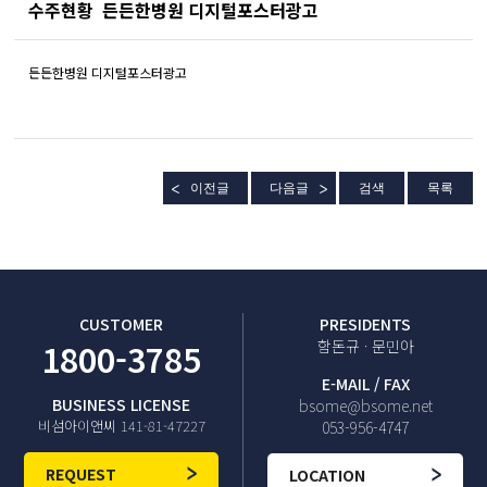
수주현황
든든한병원 디지털포스터광고
든든한병원 디지털포스터광고
이전글
다음글
검색
목록
CUSTOMER
PRESIDENTS
1800-3785
함돈규 · 문민아
E-MAIL / FAX
BUSINESS LICENSE
bsome@bsome.net
비섬아이앤씨 141-81-47227
053-956-4747
REQUEST
LOCATION